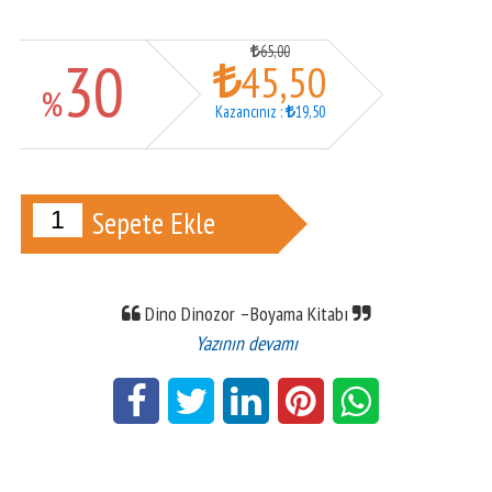
65
,00
30
45
,50
%
Kazancınız
:
19
,50
Sepete Ekle
Dino Dinozor –Boyama Kitabı
Yazının devamı