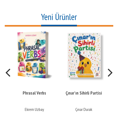
Yeni Ürünler
nt
Phrasal Verbs
Çınar’ın Sihirli Partisi
ar
Ekrem Uzbay
Çınar Durak