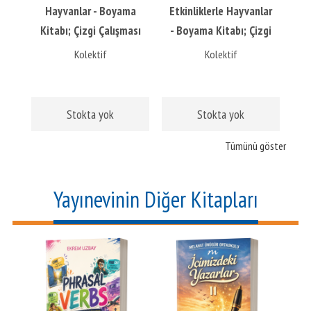
Hayvanlar - Boyama
Etkinliklerle Hayvanlar
Kitabı; Çizgi Çalışması
- Boyama Kitabı; Çizgi
İlaveli
Çalışması İlaveli
Kolektif
Kolektif
6
Stokta yok
Stokta yok
Tümünü göster
Yayınevinin Diğer Kitapları