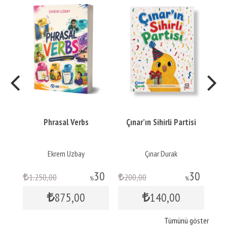
nt
Phrasal Verbs
Çınar’ın Sihirli Partisi
ar
Ekrem Uzbay
Çınar Durak
30
30
30
1.250
,00
200
,00
1
%
%
875
,00
140
,00
Tümünü göster