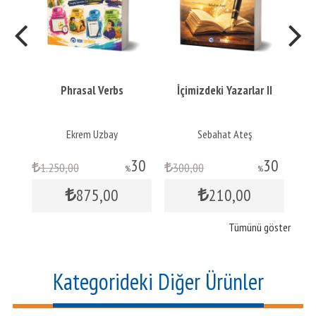
nt
Phrasal Verbs
İçimizdeki Yazarlar II
ar
Ekrem Uzbay
Sebahat Ateş
30
30
30
1.250
,00
300
,00
2
%
%
875
,00
210
,00
Tümünü göster
Kategorideki Diğer Ürünler