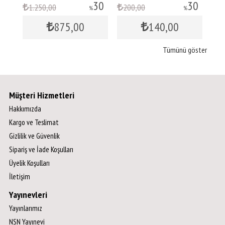
30
30
30
1.250
,00
200
,00
1
%
%
875
,00
140
,00
Tümünü göster
Müşteri Hizmetleri
Hakkımızda
Kargo ve Teslimat
Gizlilik ve Güvenlik
Sipariş ve İade Koşulları
Üyelik Koşulları
İletişim
Yayınevleri
Yayınlarımız
NSN Yayınevi