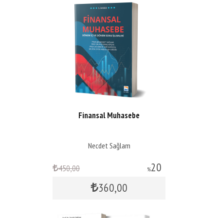
Finansal Muhasebe
Necdet Sağlam
20
450
,00
%
360
,00