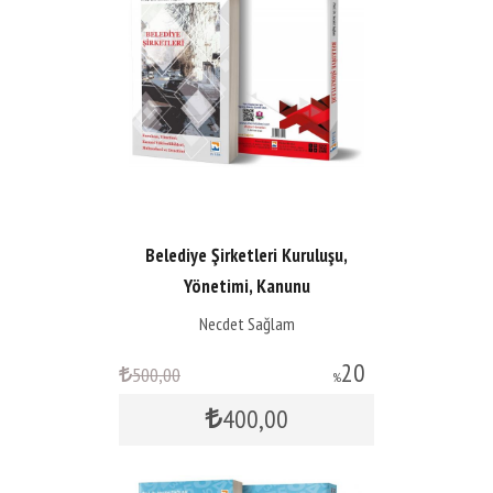
Belediye Şirketleri Kuruluşu,
Yönetimi, Kanunu
Yükümlülükleri,...
Necdet Sağlam
20
500
,00
%
400
,00