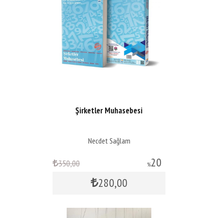
Şirketler Muhasebesi
Necdet Sağlam
20
350
,00
%
280
,00