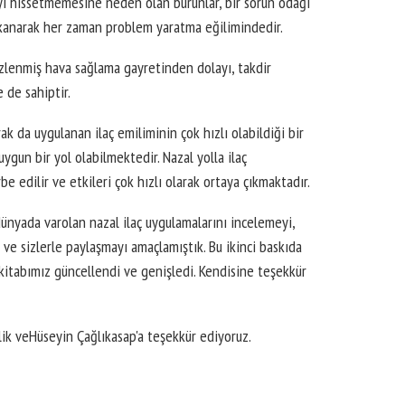
 iyi hissetmemesine neden olan burunlar, bir sorun odağı
tıkanarak her zaman problem yaratma eğilimindedir.
izlenmiş hava sağlama gayretinden dolayı, takdir
 de sahiptir.
ak da uygulanan ilaç emiliminin çok hızlı olabildiği bir
uygun bir yol olabilmektedir. Nazal yolla ilaç
be edilir ve etkileri çok hızlı olarak ortaya çıkmaktadır.
dünyada varolan nazal ilaç uygulamalarını incelemeyi,
 ve sizlerle paylaşmayı amaçlamıştık. Bu ikinci baskıda
e kitabımız güncellendi ve genişledi. Kendisine teşekkür
lik ve
Hüseyin Çağlıkasap'a teşekkür ediyoruz.