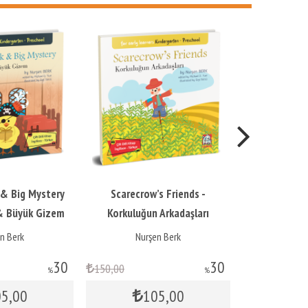
Yeni
 & Big Mystery
Scarecrow’s Friends -
Phras
 & Büyük Gizem
Korkuluğun Arkadaşları
n Berk
Nurşen Berk
Ekr
30
30
150
,00
1.250
,00
%
%
05
,00
105
,00
8