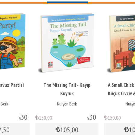
Havuz Partisi
The Missing Tail - Kayıp
A Small Chick
Kuyruk
Küçük Civciv
 Berk
Nurşen Berk
Nurşe
30
30
150
,00
150
,00
%
%
2
,50
105
,00
1