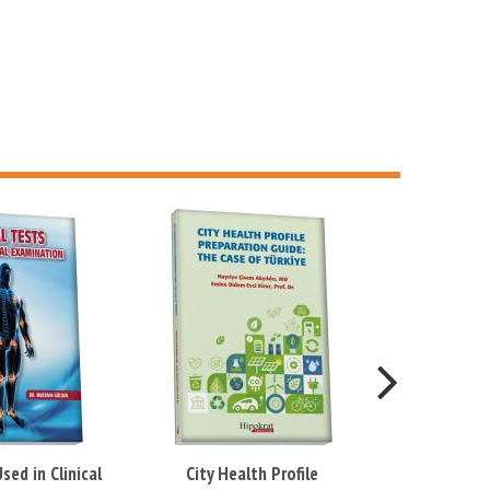
sed in Clinical
City Health Profile
Şehir Sağlık 