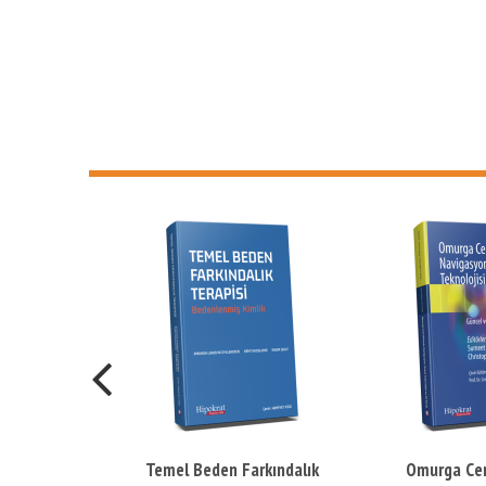
ak
Temel Beden Farkındalık
Omurga Cer