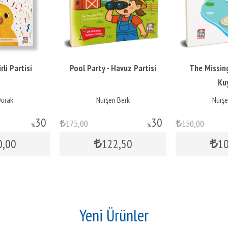
rli Partisi
Pool Party - Havuz Partisi
The Missing
Ku
Durak
Nurşen Berk
Nurşe
30
30
175
,00
150
,00
%
%
0
,00
122
,50
1
Yeni Ürünler