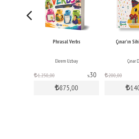
Blueprint
Phrasal Verbs
Çınar’ın Sihi
ür Yaşar
Ekrem Uzbay
Çınar 
30
1.250
,00
200
,00
%
875
,00
14
yok