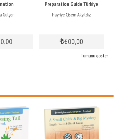
nation
Preparation Guide Türkiye
Klavuzu T
Example
a Gülşen
Hayriye Çisem Akyıldız
Hayriye Ç
00
,00
600
,00
8
Tümünü göster