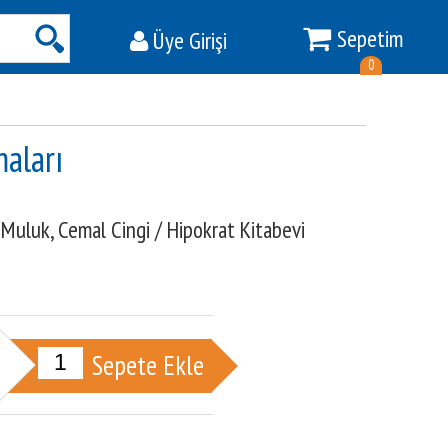
Sepetim
Üye Girişi
Ara
0
maları
 Muluk,
Cemal Cingi
/
Hipokrat Kitabevi
Sepete Ekle