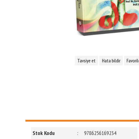
Tavsiye et
Hata bildir
Favoril
Stok Kodu
:
9786256169234