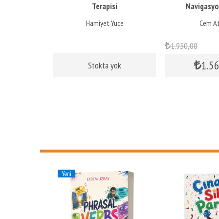
Terapisi
Navigasyo
Teknolojisi 
güven
Hamiyet Yüce
Cem A
10
1.950
,00
%
,00
1.5
Stokta yok
Yeni