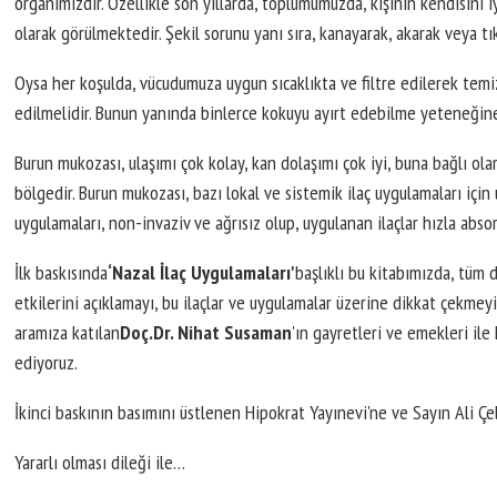
organımızdır. Özellikle son yıllarda, toplumumuzda, kişinin kendisini
olarak görülmektedir. Şekil sorunu yanı sıra, kanayarak, akarak veya 
Oysa her koşulda, vücudumuza uygun sıcaklıkta ve filtre edilerek tem
edilmelidir. Bunun yanında binlerce kokuyu ayırt edebilme yeteneğine
Burun mukozası, ulaşımı çok kolay, kan dolaşımı çok iyi, buna bağlı olar
bölgedir. Burun mukozası, bazı lokal ve sistemik ilaç uygulamaları için 
uygulamaları, non-invaziv ve ağrısız olup, uygulanan ilaçlar hızla absor
İlk baskısında
‘Nazal İlaç Uygulamaları'
başlıklı bu kitabımızda, tüm 
etkilerini açıklamayı, bu ilaçlar ve uygulamalar üzerine dikkat çekmeyi
aramıza katılan
Doç.Dr. Nihat Susaman
'ın gayretleri ve emekleri il
ediyoruz.
İkinci baskının basımını üstlenen Hipokrat Yayınevi'ne ve Sayın Ali Çe
Yararlı olması dileği ile…