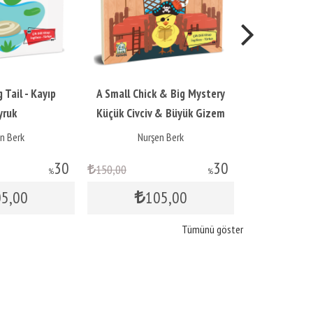
 Tail - Kayıp
A Small Chick & Big Mystery
Scarecro
yruk
Küçük Civciv & Büyük Gizem
Korkuluğu
n Berk
Nurşen Berk
Nur
30
30
150
,00
150
,00
%
%
05
,00
105
,00
1
Tümünü göster