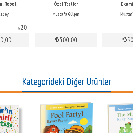
n, Robot
Özel Testler
Exami
ve 3B Baskı
tabey
Mustafa Gülşen
Mustaf
20
%
60
,00
500
,00
5
Kategorideki Diğer Ürünler