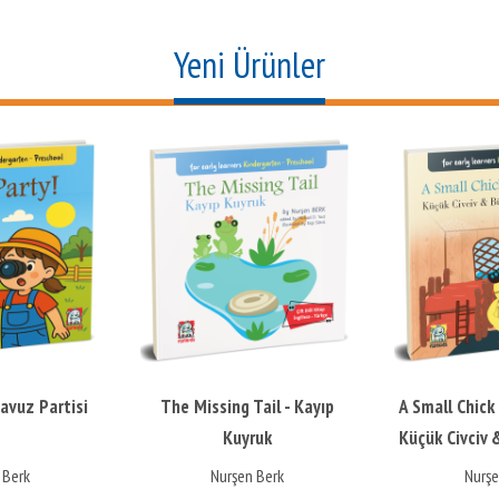
Yeni Ürünler
Havuz Partisi
The Missing Tail - Kayıp
A Small Chick
Kuyruk
Küçük Civciv
 Berk
Nurşen Berk
Nurşe