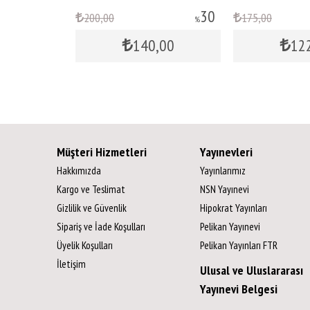
30
30
200
,00
175
,00
%
%
,00
140
,00
12
Müşteri Hizmetleri
Yayınevleri
Hakkımızda
Yayınlarımız
Kargo ve Teslimat
NSN Yayınevi
Gizlilik ve Güvenlik
Hipokrat Yayınları
Sipariş ve İade Koşulları
Pelikan Yayınevi
Üyelik Koşulları
Pelikan Yayınları FTR
İletişim
Ulusal ve Uluslararası
Yayınevi Belgesi