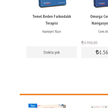
ak
Temel Beden Farkındalık
Omurga Cer
Terapisi
Navigasyo
Teknolojisi 
güven
Hamiyet Yüce
Cem A
10
1.950
,00
%
,00
1.5
Stokta yok
Yeni