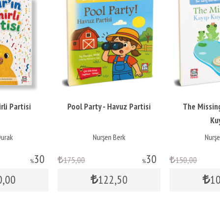
rli Partisi
Pool Party - Havuz Partisi
The Missing
Ku
Durak
Nurşen Berk
Nurşe
30
30
175
,00
150
,00
%
%
0
,00
122
,50
1