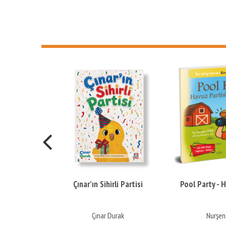
Verbs
Çınar’ın Sihirli Partisi
Pool Party - 
zbay
Çınar Durak
Nurşen