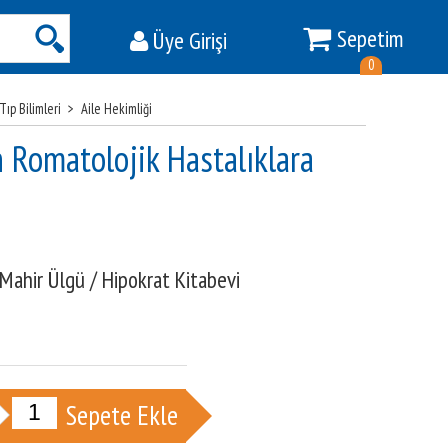
Sepetim
Üye Girişi
Ara
0
Tıp Bilimleri
>
Aile Hekimliği
n Romatolojik Hastalıklara
Mahir Ülgü
/
Hipokrat Kitabevi
Sepete Ekle