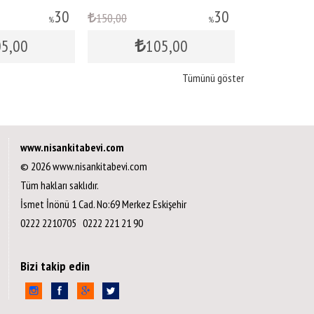
30
30
150
,00
1.250
,00
%
%
05
,00
105
,00
8
Tümünü göster
www.nisankitabevi.com
© 2026 www.nisankitabevi.com
Tüm hakları saklıdır.
İsmet İnönü 1 Cad. No:69 Merkez Eskişehir
0222 2210705 0222 221 21 90
Bizi takip edin