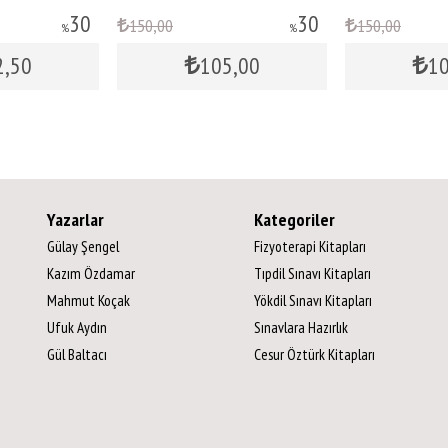
30
30
150
,00
150
,00
%
%
2
,50
105
,00
1
Yazarlar
Kategoriler
Gülay Şengel
Fizyoterapi Kitapları
Kazım Özdamar
Tıpdil Sınavı Kitapları
Mahmut Koçak
Yökdil Sınavı Kitapları
Ufuk Aydın
Sınavlara Hazırlık
Gül Baltacı
Cesur Öztürk Kitapları