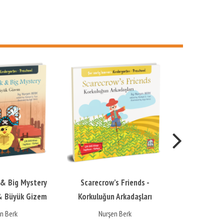
Yeni
 & Big Mystery
Scarecrow’s Friends -
Phras
 & Büyük Gizem
Korkuluğun Arkadaşları
n Berk
Nurşen Berk
Ekr