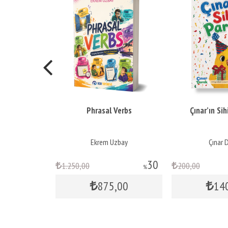
Blueprint
Phrasal Verbs
Çınar’ın Sihi
ür Yaşar
Ekrem Uzbay
Çınar 
30
1.250
,00
200
,00
%
875
,00
14
yok