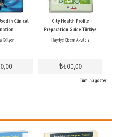
sed in Clinical
City Health Profile
Şehir Sağlık 
nation
Preparation Guide Türkiye
Klavuzu T
Example
a Gülşen
Hayriye Çisem Akyıldız
Hayriye Ç
00
,00
600
,00
8
Tümünü göster