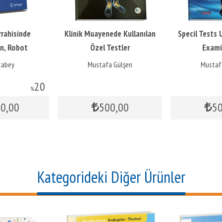
rahisinde
Klinik Muayenede Kullanılan
Specil Tests U
n, Robot
Özel Testler
Exami
ve 3B Baskı
tabey
Mustafa Gülşen
Mustaf
20
%
60
,00
500
,00
5
Kategorideki Diğer Ürünler