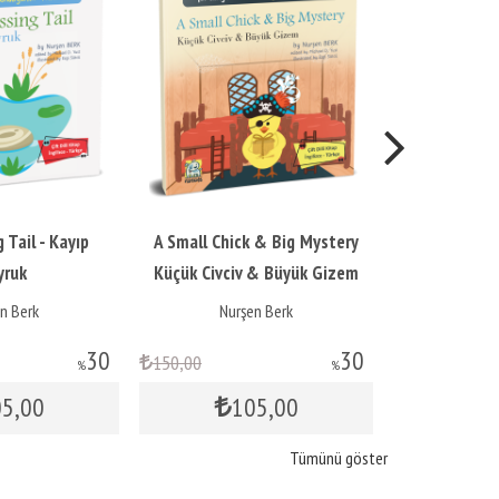
 Tail - Kayıp
A Small Chick & Big Mystery
Scarecro
yruk
Küçük Civciv & Büyük Gizem
Korkuluğu
n Berk
Nurşen Berk
Nur
30
30
150
,00
150
,00
%
%
05
,00
105
,00
1
Tümünü göster