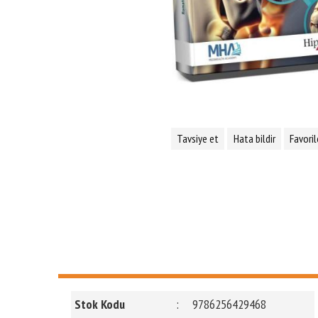
Tavsiye et
Hata bildir
Favoril
Stok Kodu
:
9786256429468