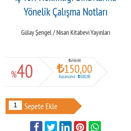
Yönelik Çalışma Notları
Gülay Şengel
/
Nisan Kitabevi Yayınları
250
,00
40
150
,00
%
Kazancınız
:
100
,00
Sepete Ekle