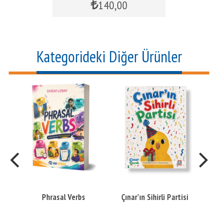
140
,00
Kategorideki Diğer Ürünler
nt
Phrasal Verbs
Çınar’ın Sihirli Partisi