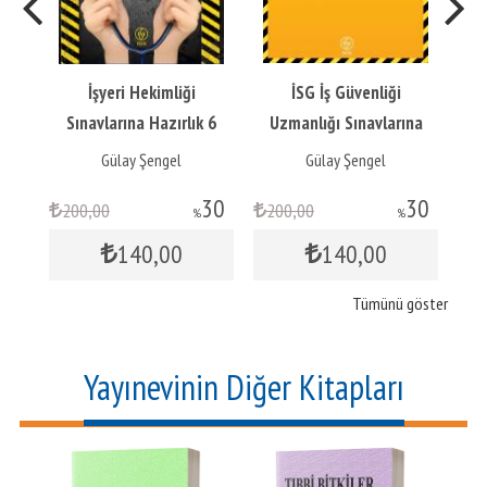
İşyeri Hekimliği
İSG İş Güvenliği
İş
Sınavlarına Hazırlık 6
Uzmanlığı Sınavlarına
S
iği
Deneme Sınavı
Hazırlık 6 Deneme
Gülay Şengel
Gülay Şengel
Sınavı
30
30
30
200
,00
200
,00
75
%
%
140
,00
140
,00
Tümünü göster
Yayınevinin Diğer Kitapları