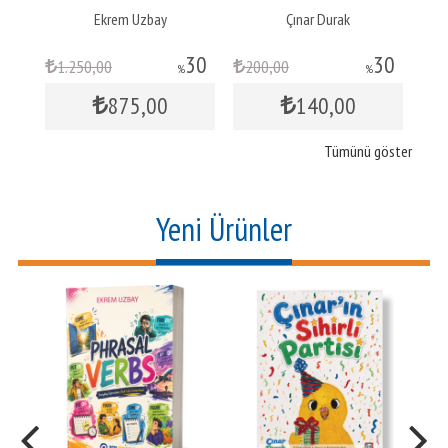
ar
Ekrem Uzbay
Çınar Durak
30
30
30
1.250
,00
200
,00
1
%
%
875
,00
140
,00
Tümünü göster
Yeni Ürünler