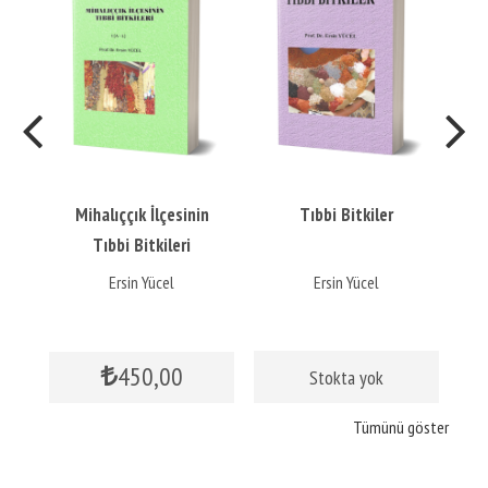
ı 1
Mihalıççık İlçesinin
Tıbbi Bitkiler
Çi
Tıbbi Bitkileri
Ersin Yücel
Ersin Yücel
450
,00
Stokta yok
Tümünü göster