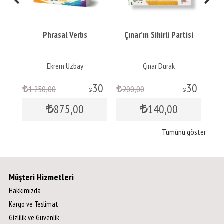
nt
Phrasal Verbs
Çınar’ın Sihirli Partisi
ar
Ekrem Uzbay
Çınar Durak
30
30
30
1.250
,00
200
,00
1
%
%
875
,00
140
,00
Tümünü göster
Müşteri Hizmetleri
Hakkımızda
Kargo ve Teslimat
Gizlilik ve Güvenlik