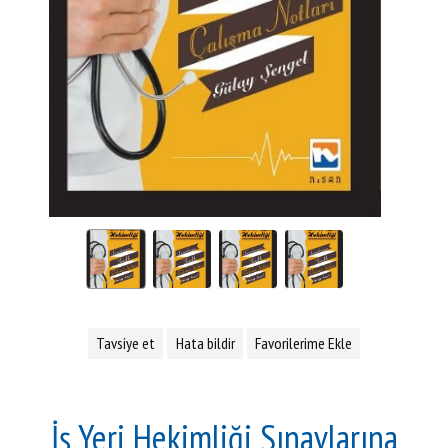
Tavsiye et
Hata bildir
Favorilerime Ekle
İş Yeri Hekimliği Sınavlarına