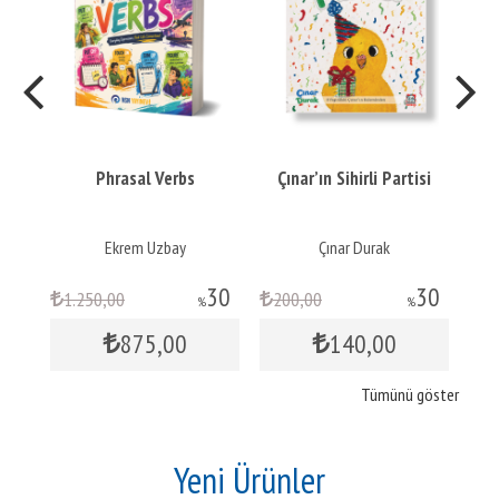
nt
Phrasal Verbs
Çınar’ın Sihirli Partisi
ar
Ekrem Uzbay
Çınar Durak
30
30
1.250
,00
200
,00
1
%
%
875
,00
140
,00
Tümünü göster
Yeni Ürünler