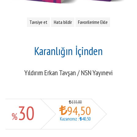
Tavsiye et
Hata bildir
Favorilerime Ekle
Karanlığın İçinden
Yıldırım Erkan Tavşan
/
NSN Yayınevi
135
,00
30
94
,50
%
Kazancınız
:
40
,50