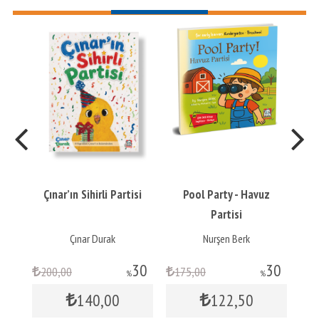
Çınar’ın Sihirli Partisi
Pool Party - Havuz
Partisi
Çınar Durak
Nurşen Berk
30
30
30
200
,00
175
,00
1
%
%
140
,00
122
,50