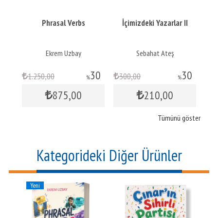
nt
Phrasal Verbs
İçimizdeki Yazarlar II
ar
Ekrem Uzbay
Sebahat Ateş
30
30
1.250
,00
300
,00
2
%
%
875
,00
210
,00
Tümünü göster
Kategorideki Diğer Ürünler
Yeni