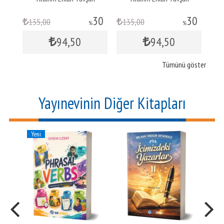
30
30
30
135
,00
135
,00
7
%
%
94
,50
94
,50
Tümünü göster
Yayınevinin Diğer Kitapları
Yeni