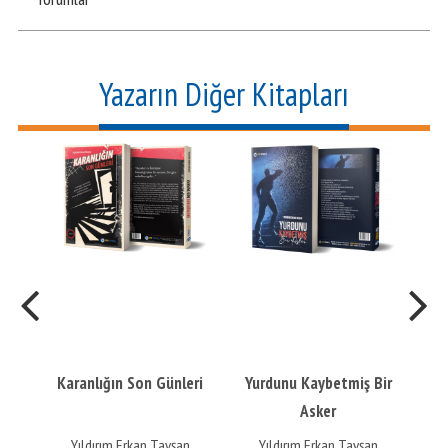
Yazarın Diğer Kitapları
r
Karanlığın Son Günleri
Yurdunu Kaybetmiş Bir
Gü
Asker
An
n
Yıldırım Erkan Tavşan
Yıldırım Erkan Tavşan