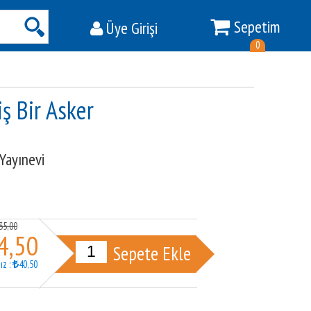
Sepetim
Üye Girişi
Ara
0
ş Bir Asker
Yayınevi
35
,00
4
,50
Sepete Ekle
ız
:
40
,50