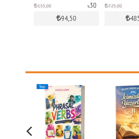
30
33
725
,00
135
,00
%
%
94
,50
485
,75