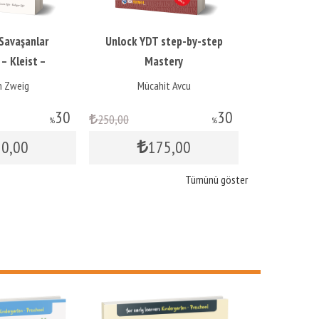
nlock YDT step-by-step
Süper YDT 7 Deneme Seti
N
Mastery
Mücahit Avcu
Muhammed Özgür Yaşar
30
0
,00
6
%
175
,00
350
,00
Tümünü göster