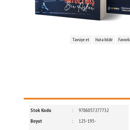
Tavsiye et
Hata bildir
Favoril
Stok Kodu
:
9786057277732
Boyut
:
125-195-