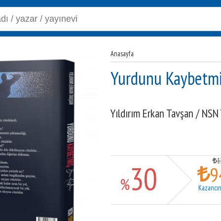
Anasayfa
Yurdunu Kaybetmi
Yıldırım Erkan Tavşan
/
NSN 
1
30
9
%
Kazancın