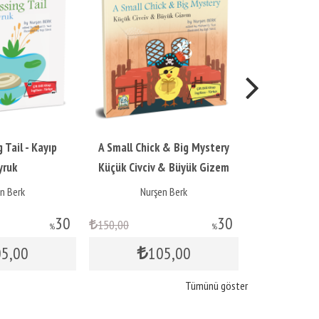
A Small Chick & Big Mystery
Scarecrow’s Friends -
Küçük Civciv & Büyük Gizem
Korkuluğun Arkadaşları
Nurşen Berk
Nurşen Berk
30
30
150
,00
150
,00
%
%
105
,00
105
,00
Tümünü göster