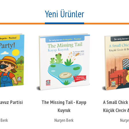
Yeni Ürünler
The Missing Tail - Kayıp
A Small Chick & Big Mystery
Kuyruk
Küçük Civciv & Büyük Gizem
Nurşen Berk
Nurşen Berk