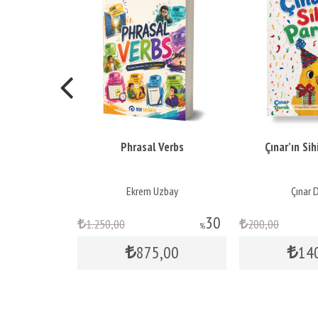
Phrasal Verbs
Çınar’ın Sihirli Partisi
Ekrem Uzbay
Çınar Durak
30
30
.250
,00
200
,00
%
%
875
,00
140
,00