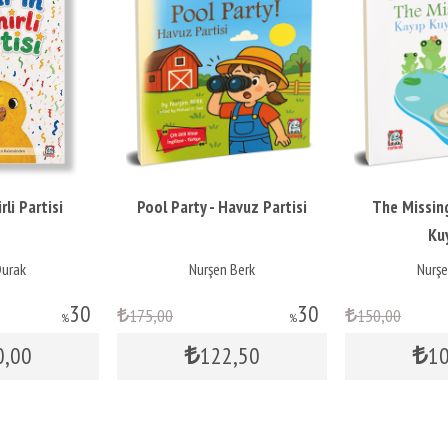
Pool Party - Havuz Partisi
The Missing Tail - Kayıp
Kuyruk
Nurşen Berk
Nurşen Berk
30
30
175
,00
150
,00
%
%
122
,50
105
,00