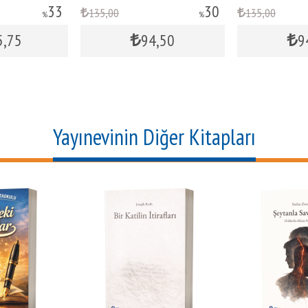
30
30
135
,00
130
,0
%
%
94
,50
94
,50
Yayınevinin Diğer Kitapları