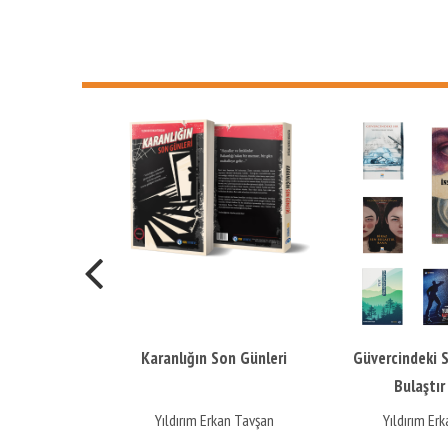
lığın Son Günleri
Güvercindeki Sır - Biraz Sen
K
Bulaştır Bana -
Anlamlandırma, Anla -...
dırım Erkan Tavşan
Yıldırım Erkan Tavşan
Yı