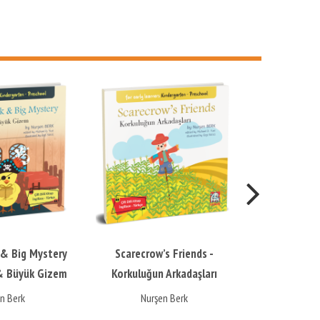
Yeni
Scarecrow’s Friends -
Phrasal Verbs
Korkuluğun Arkadaşları
Nurşen Berk
Ekrem Uzbay