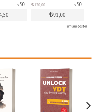
30
30
0
130
,00
250
%
%
91
,00
91
,00
Tümünü göster