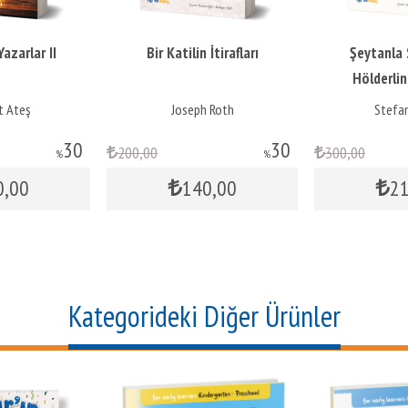
Bir Katilin İtirafları
Şeytanla Savaşanlar
U
Hölderlin – Kleist –
Nietzsche
Joseph Roth
Stefan Zweig
30
30
,00
300
,00
25
%
%
140
,00
210
,00
Kategorideki Diğer Ürünler