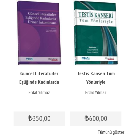
m
Güncel Literatürler
Testis Kanseri Tüm
Eşliğinde Kadınlarda
Yönleriyle
E
Üriner İnkontinans
Erdal Yılmaz
Erdal Yılmaz
350
,00
600
,00
Tümünü göster