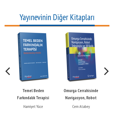
Yayınevinin Diğer Kitapları
Temel Beden
Omurga Cerrahisinde
Farkındalık Terapisi
Navigasyon, Robot
Ku
Teknolojisi ve 3B Baskı
Hamiyet Yüce
Cem Atabey