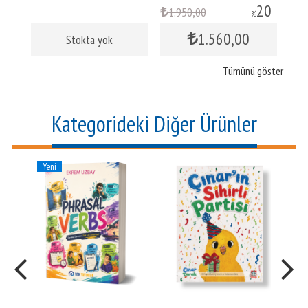
10
20
1.950
,00
%
1.560
,00
Stokta yok
Tümünü göster
Kategorideki Diğer Ürünler
Yeni