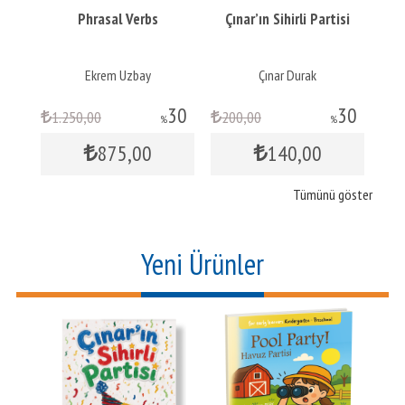
nt
Phrasal Verbs
Çınar’ın Sihirli Partisi
ar
Ekrem Uzbay
Çınar Durak
30
30
1.250
,00
200
,00
1
%
%
875
,00
140
,00
Tümünü göster
Yeni Ürünler