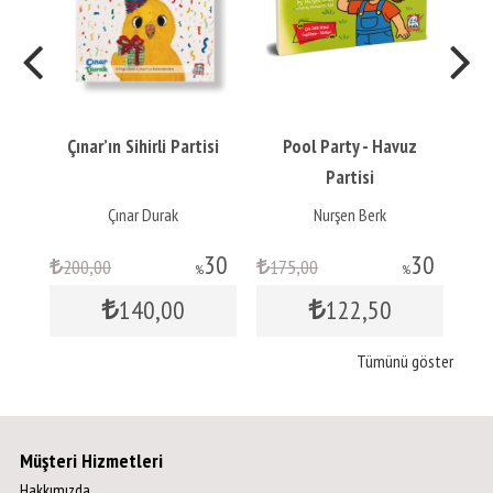
Çınar’ın Sihirli Partisi
Pool Party - Havuz
Partisi
Çınar Durak
Nurşen Berk
30
30
30
200
,00
175
,00
1
%
%
140
,00
122
,50
Tümünü göster
Müşteri Hizmetleri
Hakkımızda